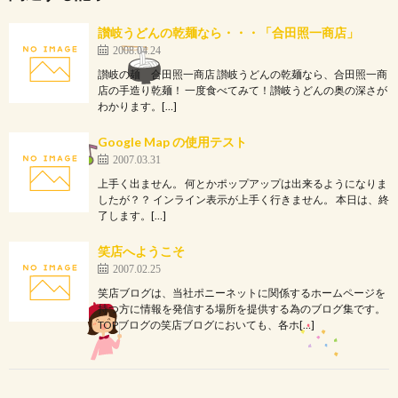
讃岐うどんの乾麺なら・・・「合田照一商店」
2008.04.24
讃岐の麺 合田照一商店 讃岐うどんの乾麺なら、合田照一商
店の手造り乾麺！ 一度食べてみて！讃岐うどんの奥の深さが
わかります。[…]
Google Map の使用テスト
2007.03.31
上手く出ません。 何とかポップアップは出来るようになりま
したが？？ インライン表示が上手く行きません。 本日は、終
了します。[…]
笑店へようこそ
2007.02.25
笑店ブログは、当社ポニーネットに関係するホームページを
持つ方に情報を発信する場所を提供する為のブログ集です。
TOPブログの笑店ブログにおいても、各ホ[…]