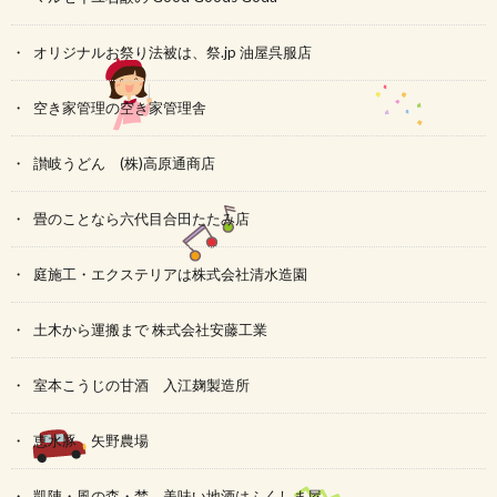
オリジナルお祭り法被は、祭.jp 油屋呉服店
空き家管理の空き家管理舎
讃岐うどん (株)高原通商店
畳のことなら六代目合田たたみ店
庭施工・エクステリアは株式会社清水造園
土木から運搬まで 株式会社安藤工業
室本こうじの甘酒 入江麹製造所
恵水豚 矢野農場
凱陣・風の森・梵、美味い地酒はふくしま屋