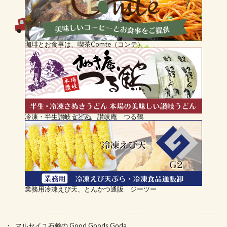
珈琲とお食事は、喫茶Comte（コンテ）
冷凍・半生讃岐うどん 讃岐庵 つる鶴
業務用冷凍えび天、とんかつ通販 ジーツー
マルセイユ石鹸の Good Goods Goda