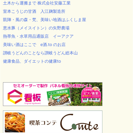
土木から運搬まで 株式会社安藤工業
室本こうじの甘酒 入江麹製造所
凱陣・風の森・梵、美味い地酒はふくしま屋
恵水豚（メイスイトン）の矢野農場
熱帯魚・水草用品通販店 イーアクア
美味い酒はここで e酒.to のお店
讃岐うどんのことなら讃岐うどん総本山
健康食品、ダイエットの健康to