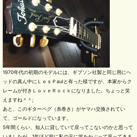
1970年代の初期のモデルには、ギブソン社製と同じ用にヘ
ッドの真ん中にＬｅｓＰaulと有った様ですが、本家からク
レームが付きＬｏｖｅＲｏｃｋになりました。ちょっと笑
えますね＾＾;
あと、このギターペグ（糸巻き）がヤマハ交換されてい
て、ゴールドになっています。
5年間くらい、知人に貸していて戻ってこないのかと思って
いましたが、1年ほど前に私の元に埃をかぶって返ってきま