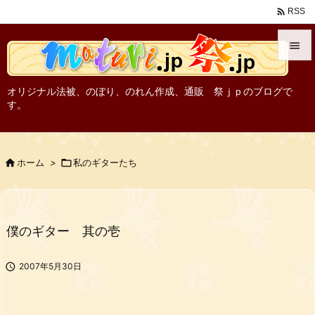

RSS


メニュ
オリジナル法被、のぼり、のれん作成、通販 祭ｊｐのブログで
す。

サイド

前へ

ホーム
>

私のギターたち

次へ

僕のギター 其の壱
検索

2007年5月30日