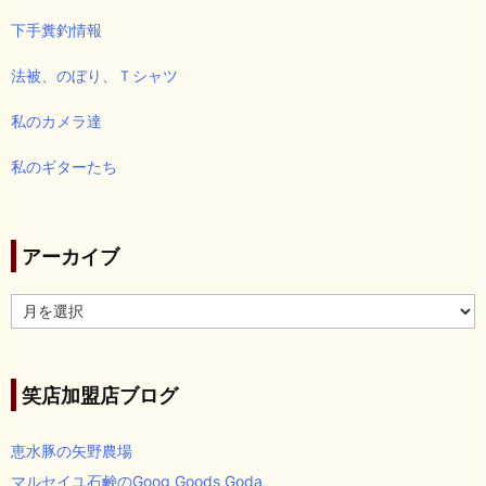
下手糞釣情報
法被、のぼり、Ｔシャツ
私のカメラ達
私のギターたち
アーカイブ
ア
ー
カ
イ
ブ
笑店加盟店ブログ
恵水豚の矢野農場
マルセイユ石鹸のGoog Goods Goda