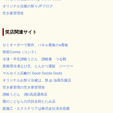
オリジナル法被の祭りJPブログ
空き家管理舎
笑店関連サイト
セミオーダーで製作、パネル看板のe看板
喫茶Comte（コンテ）
冷凍・半生讃岐うどん 讃岐庵 つる鶴
業務用冷凍えび天、とんかつ通販 ジーツー
マルセイユ石鹸の Good Goods Goda
オリジナルお祭り法被は、祭.jp 油屋呉服店
空き家管理の空き家管理舎
讃岐うどん (株)高原通商店
畳のことなら六代目合田たたみ店
庭施工・エクステリアは株式会社清水造園