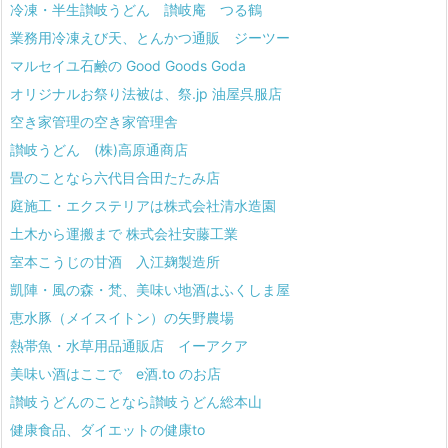
冷凍・半生讃岐うどん 讃岐庵 つる鶴
業務用冷凍えび天、とんかつ通販 ジーツー
マルセイユ石鹸の Good Goods Goda
オリジナルお祭り法被は、祭.jp 油屋呉服店
空き家管理の空き家管理舎
讃岐うどん (株)高原通商店
畳のことなら六代目合田たたみ店
庭施工・エクステリアは株式会社清水造園
土木から運搬まで 株式会社安藤工業
室本こうじの甘酒 入江麹製造所
凱陣・風の森・梵、美味い地酒はふくしま屋
恵水豚（メイスイトン）の矢野農場
熱帯魚・水草用品通販店 イーアクア
美味い酒はここで e酒.to のお店
讃岐うどんのことなら讃岐うどん総本山
健康食品、ダイエットの健康to