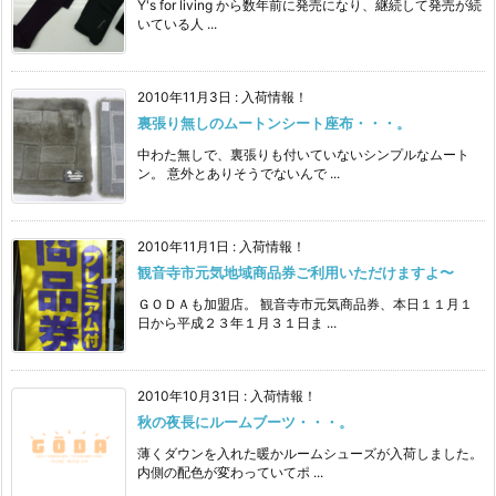
Y's for living から数年前に発売になり、継続して発売が続
いている人 ...
2010年11月3日
:
入荷情報！
裏張り無しのムートンシート座布・・・。
中わた無しで、裏張りも付いていないシンプルなムート
ン。 意外とありそうでないんで ...
2010年11月1日
:
入荷情報！
観音寺市元気地域商品券ご利用いただけますよ〜
ＧＯＤＡも加盟店。 観音寺市元気商品券、本日１１月１
日から平成２３年１月３１日ま ...
2010年10月31日
:
入荷情報！
秋の夜長にルームブーツ・・・。
薄くダウンを入れた暖かルームシューズが入荷しました。
内側の配色が変わっていてポ ...