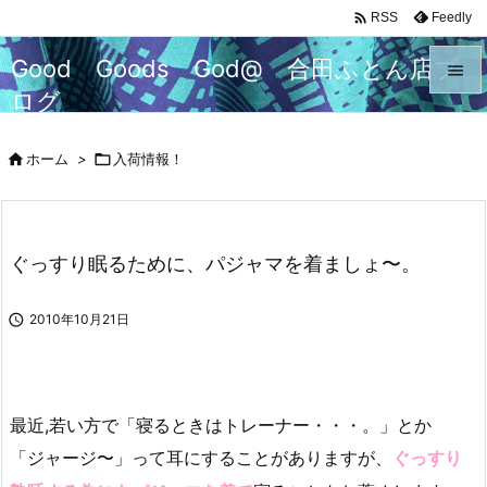

Feedly
RSS
Good Goods God@ 合田ふとん店ブ

ログ

メニュ
マルセイユ石鹸からチャーチチェアまで快適な生活を考える

ホーム
>

入荷情報！

サイド

前へ
ぐっすり眠るために、パジャマを着ましょ〜。

次へ

2010年10月21日

検索
最近,若い方で「寝るときはトレーナー・・・。」とか
「ジャージ〜」って耳にすることがありますが、
ぐっすり