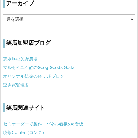
アーカイブ
ア
ー
カ
イ
ブ
笑店加盟店ブログ
恵水豚の矢野農場
マルセイユ石鹸のGoog Goods Goda
オリジナル法被の祭りJPブログ
空き家管理舎
笑店関連サイト
セミオーダーで製作、パネル看板のe看板
喫茶Comte（コンテ）