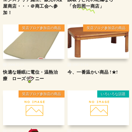
屋商店・・・＠商工会へ参
「合田照一商店」
加！
笑店ブログ参加店の商品
笑店ブログ参加店の商品
2008.02.13
2007.12.14
快適な睡眠に電位・温熱治
今、一番温かい商品 !★!
療 ローズテクニー
笑店ブログ参加店の商品
いろいろな話題
2007.08.09
2007.06.02