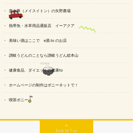
恵水豚（メイスイトン）の矢野農場
熱帯魚・水草用品通販店 イーアクア
美味い酒はここで e酒.to のお店
讃岐うどんのことなら讃岐うどん総本山
健康食品、ダイエットの健康to
ホームページの制作はポニーネットで！
喫茶ポニー
Back to Top