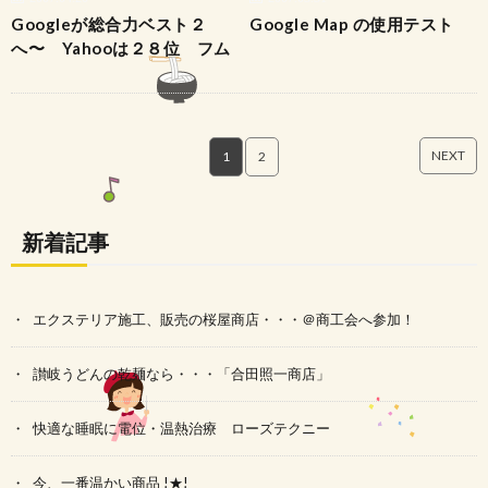
Googleが総合力ベスト２
Google Map の使用テスト
へ〜 Yahooは２８位 フム
NEXT
1
2
新着記事
エクステリア施工、販売の桜屋商店・・・＠商工会へ参加！
讃岐うどんの乾麺なら・・・「合田照一商店」
快適な睡眠に電位・温熱治療 ローズテクニー
今、一番温かい商品 !★!