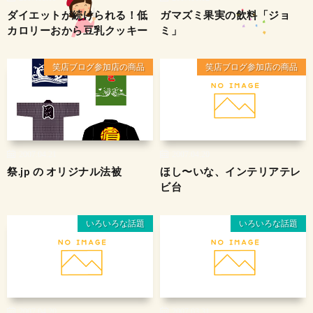
ダイエットが続けられる！低
ガマズミ果実の飲料「ジョ
カロリーおから豆乳クッキー
ミ」
笑店ブログ参加店の商品
笑店ブログ参加店の商品
2007.04.21
2007.04.20
祭.jp の オリジナル法被
ほし〜いな、インテリアテレ
ビ台
いろいろな話題
いろいろな話題
2007.04.20
2007.03.31