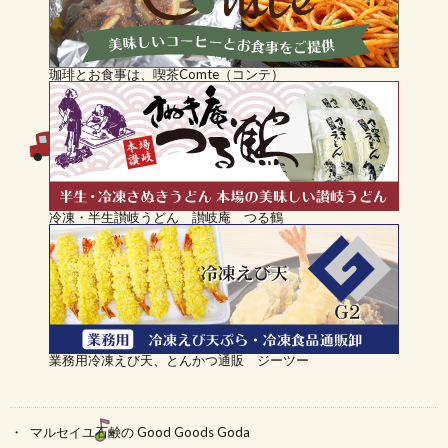
珈琲とお食事は、喫茶Comte（コンテ）
冷凍・半生讃岐うどん 讃岐庵 つる鶴
業務用冷凍えび天、とんかつ通販 ジーツー
マルセイユ石鹸の Good Goods Goda