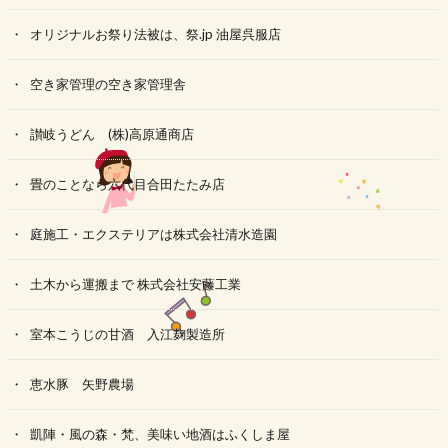
オリジナルお祭り法被は、祭.jp 油屋呉服店
空き家管理の空き家管理舎
讃岐うどん (株)高原通商店
畳のことなら六代目合田たたみ店
庭施工・エクステリアは株式会社清水造園
土木から運搬まで 株式会社安藤工業
室本こうじの甘酒 入江麹製造所
恵水豚 矢野農場
凱陣・風の森・梵、美味い地酒はふくしま屋