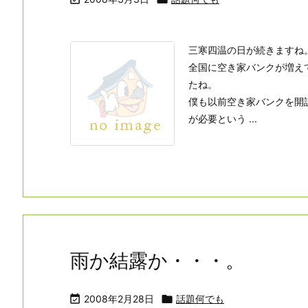
三寒四温の日が続きますね
全国に空き家バンクが増え
たね。
僕も以前空き家バンクを開
が必要という ...
雨か結露か・・・。

2008年2月28日

話題何でも