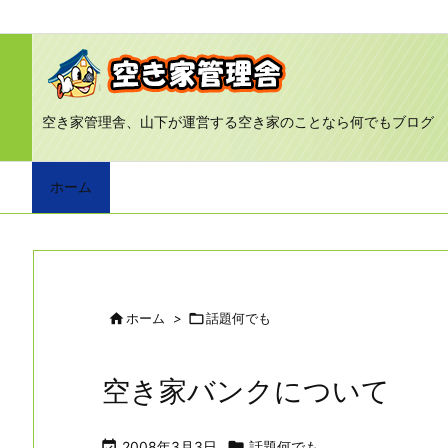
空き家管理舎、山下が運営する空き家のことなら何でもブログ
ホーム

ホーム
>

話題何でも
空き家バンクについて

2008年3月3日

話題何でも