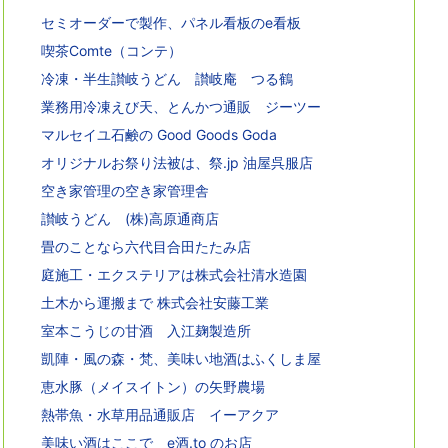
セミオーダーで製作、パネル看板のe看板
喫茶Comte（コンテ）
冷凍・半生讃岐うどん 讃岐庵 つる鶴
業務用冷凍えび天、とんかつ通販 ジーツー
マルセイユ石鹸の Good Goods Goda
オリジナルお祭り法被は、祭.jp 油屋呉服店
空き家管理の空き家管理舎
讃岐うどん (株)高原通商店
畳のことなら六代目合田たたみ店
庭施工・エクステリアは株式会社清水造園
土木から運搬まで 株式会社安藤工業
室本こうじの甘酒 入江麹製造所
凱陣・風の森・梵、美味い地酒はふくしま屋
恵水豚（メイスイトン）の矢野農場
熱帯魚・水草用品通販店 イーアクア
美味い酒はここで e酒.to のお店