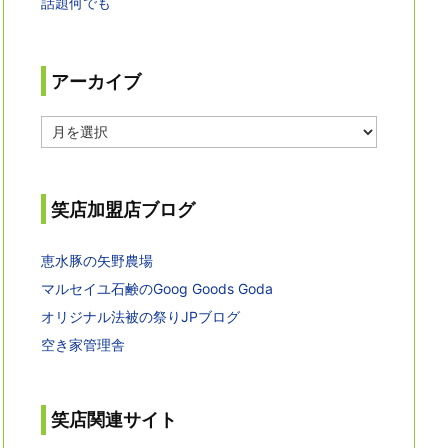
話題何でも
アーカイブ
ア
ー
カ
イ
ブ
笑店加盟店ブログ
恵水豚の矢野農場
マルセイユ石鹸のGoog Goods Goda
オリジナル法被の祭りJPブログ
空き家管理舎
笑店関連サイト