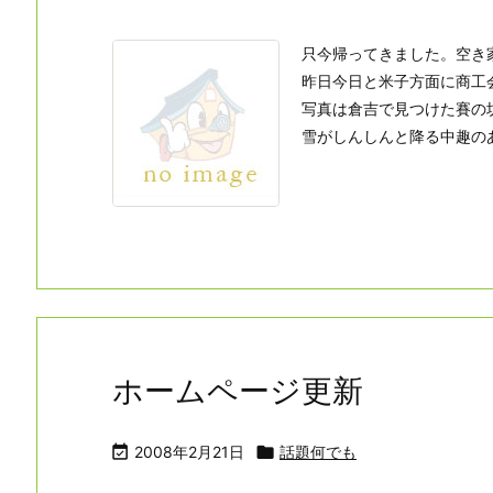
只今帰ってきました。空き
昨日今日と米子方面に商工
写真は倉吉で見つけた賽の
雪がしんしんと降る中趣の
ホームページ更新

2008年2月21日

話題何でも