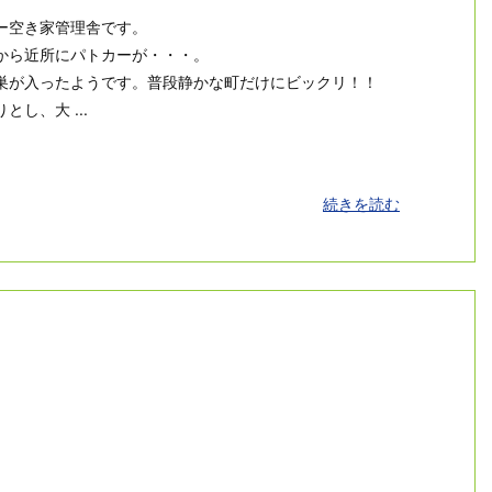
ー空き家管理舎です。
から近所にパトカーが・・・。
巣が入ったようです。普段静かな町だけにビックリ！！
し、大 ...
続きを読む