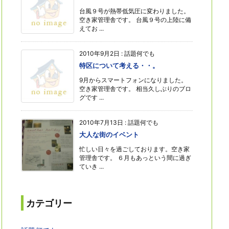
台風９号が熱帯低気圧に変わりました。
空き家管理舎です。 台風９号の上陸に備
えてお ...
2010年9月2日
:
話題何でも
特区について考える・・。
9月からスマートフォンになりました。
空き家管理舎です。 相当久しぶりのブロ
グです ...
2010年7月13日
:
話題何でも
大人な街のイベント
忙しい日々を過ごしております。空き家
管理舎です。 ６月もあっという間に過ぎ
ていき ...
カテゴリー