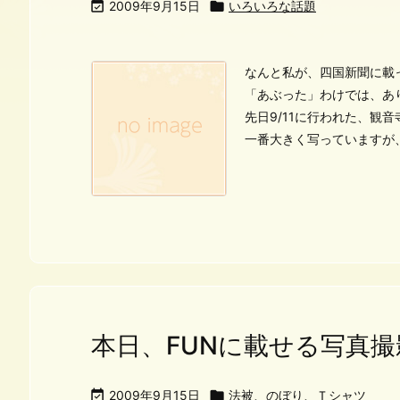

2009年9月15日

いろいろな話題
なんと私が、四国新聞に載
「あぶった」わけでは、あ
先日9/11に行われた、観
一番大きく写っていますが
本日、FUNに載せる写真撮

2009年9月15日

法被、のぼり、Ｔシャツ