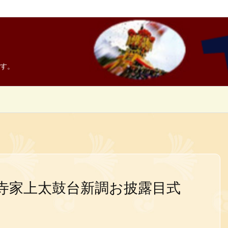
す。
寺家上太鼓台新調お披露目式