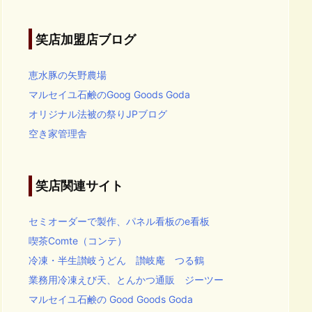
カ
イ
ブ
笑店加盟店ブログ
恵水豚の矢野農場
マルセイユ石鹸のGoog Goods Goda
オリジナル法被の祭りJPブログ
空き家管理舎
笑店関連サイト
セミオーダーで製作、パネル看板のe看板
喫茶Comte（コンテ）
冷凍・半生讃岐うどん 讃岐庵 つる鶴
業務用冷凍えび天、とんかつ通販 ジーツー
マルセイユ石鹸の Good Goods Goda