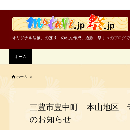
オリジナル法被、のぼり、のれん作成、通販 祭ｊｐのブログで
ホーム

ホーム
>
三豊市豊中町 本山地区 
のお知らせ