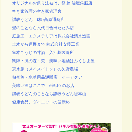
オリジナルお祭り法被は、祭.jp 油屋呉服店
空き家管理の空き家管理舎
讃岐うどん (株)高原通商店
畳のことなら六代目合田たたみ店
庭施工・エクステリアは株式会社清水造園
土木から運搬まで 株式会社安藤工業
室本こうじの甘酒 入江麹製造所
凱陣・風の森・梵、美味い地酒はふくしま屋
恵水豚（メイスイトン）の矢野農場
熱帯魚・水草用品通販店 イーアクア
美味い酒はここで e酒.to のお店
讃岐うどんのことなら讃岐うどん総本山
健康食品、ダイエットの健康to